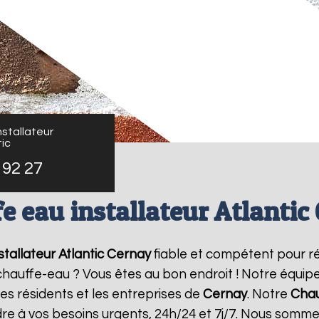
stallateur
ic
 92 27
e eau installateur Atlantic
tallateur Atlantic
Cernay
fiable et compétent pour r
e chauffe-eau ? Vous êtes au bon endroit ! Notre équi
les résidents et les entreprises de
Cernay
. Notre
Chau
re à vos besoins urgents, 24h/24 et 7j/7. Nous somme