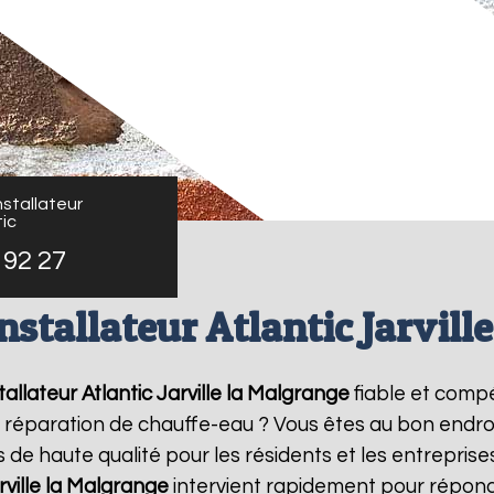
stallateur
ic
 92 27
nstallateur Atlantic Jarvill
allateur Atlantic
Jarville la Malgrange
fiable et comp
de réparation de chauffe-eau ? Vous êtes au bon endro
 de haute qualité pour les résidents et les entrepris
rville la Malgrange
intervient rapidement pour répond