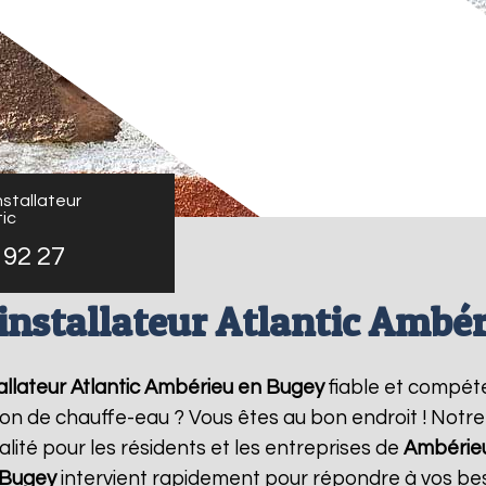
stallateur
ic
 92 27
installateur Atlantic Ambé
llateur Atlantic
Ambérieu en Bugey
fiable et compét
ation de chauffe-eau ? Vous êtes au bon endroit ! Not
alité pour les résidents et les entreprises de
Ambérie
 Bugey
intervient rapidement pour répondre à vos beso