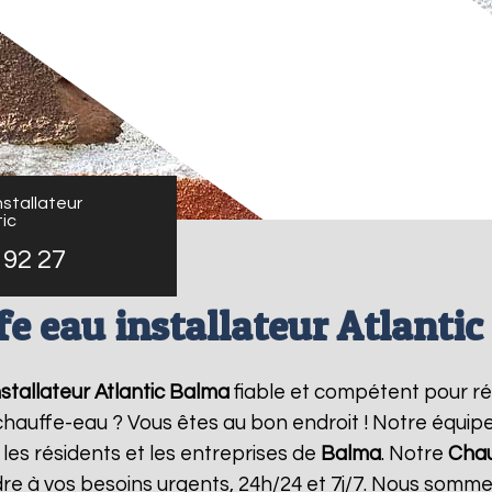
stallateur
ic
 92 27
e eau installateur Atlanti
stallateur Atlantic
Balma
fiable et compétent pour r
e chauffe-eau ? Vous êtes au bon endroit ! Notre équi
 les résidents et les entreprises de
Balma
. Notre
Chau
re à vos besoins urgents, 24h/24 et 7j/7. Nous somme