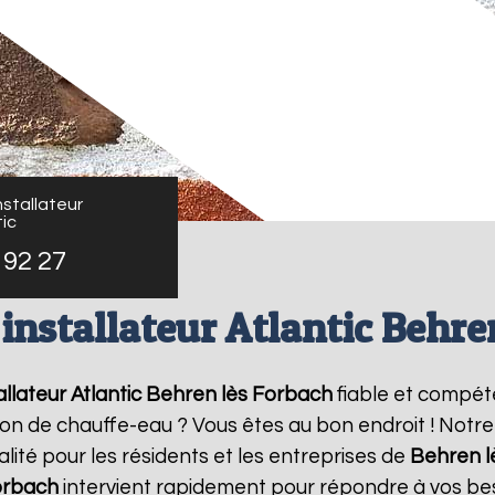
stallateur
ic
 92 27
installateur Atlantic Behre
llateur Atlantic
Behren lès Forbach
fiable et compét
ation de chauffe-eau ? Vous êtes au bon endroit ! Not
lité pour les résidents et les entreprises de
Behren l
orbach
intervient rapidement pour répondre à vos beso