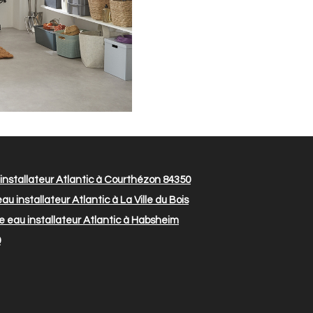
nstallateur Atlantic à Courthézon 84350
u installateur Atlantic à La Ville du Bois
 eau installateur Atlantic à Habsheim
0