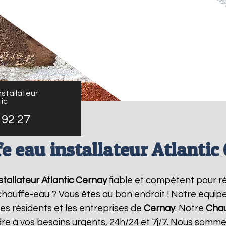
stallateur
ic
 92 27
e eau installateur Atlantic
tallateur Atlantic
Cernay
fiable et compétent pour r
e chauffe-eau ? Vous êtes au bon endroit ! Notre équi
les résidents et les entreprises de
Cernay
. Notre
Chau
re à vos besoins urgents, 24h/24 et 7j/7. Nous somme