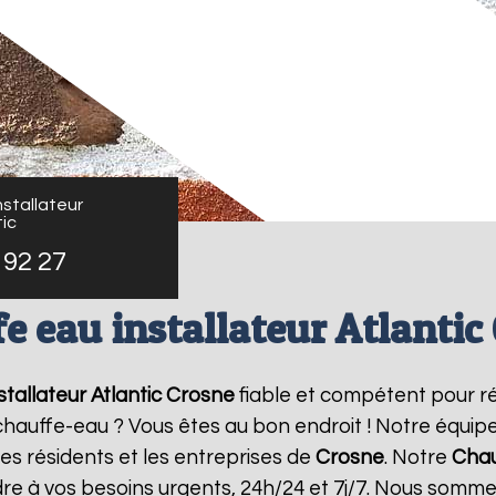
stallateur
ic
 92 27
e eau installateur Atlantic
tallateur Atlantic
Crosne
fiable et compétent pour r
e chauffe-eau ? Vous êtes au bon endroit ! Notre équi
les résidents et les entreprises de
Crosne
. Notre
Chau
re à vos besoins urgents, 24h/24 et 7j/7. Nous somme