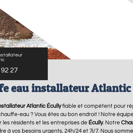
stallateur
ic
 92 27
e eau installateur Atlantic
stallateur Atlantic
Écully
fiable et compétent pour ré
e chauffe-eau ? Vous êtes au bon endroit ! Notre équi
 les résidents et les entreprises de
Écully
. Notre
Chau
re à vos besoins urgents, 24h/24 et 7j/7. Nous somme