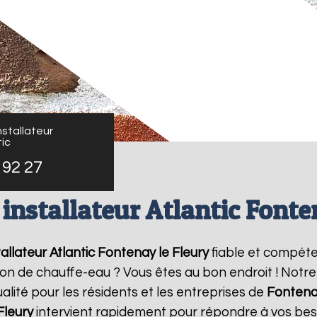
stallateur
ic
 92 27
installateur Atlantic Fonte
allateur Atlantic
Fontenay le Fleury
fiable et compéte
ation de chauffe-eau ? Vous êtes au bon endroit ! Not
alité pour les résidents et les entreprises de
Fontenay
Fleury
intervient rapidement pour répondre à vos beso