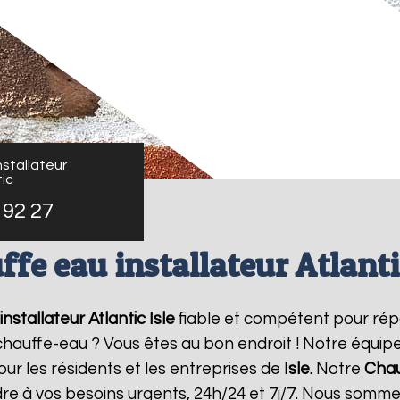
stallateur
ic
 92 27
fe eau installateur Atlanti
nstallateur Atlantic
Isle
fiable et compétent pour rép
e chauffe-eau ? Vous êtes au bon endroit ! Notre équi
our les résidents et les entreprises de
Isle
. Notre
Chau
re à vos besoins urgents, 24h/24 et 7j/7. Nous somme