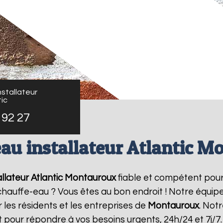
stallateur
ic
 92 27
au installateur Atlantic 
llateur Atlantic
Montauroux
fiable et compétent pour
e chauffe-eau ? Vous êtes au bon endroit ! Notre équi
 les résidents et les entreprises de
Montauroux
. Not
 pour répondre à vos besoins urgents, 24h/24 et 7j/