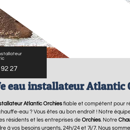
stallateur
ic
 92 27
e eau installateur Atlantic 
tallateur Atlantic
Orchies
fiable et compétent pour r
e chauffe-eau ? Vous êtes au bon endroit ! Notre équi
es résidents et les entreprises de
Orchies
. Notre
Chau
re à vos besoins urgents, 24h/24 et 7j/7. Nous somme