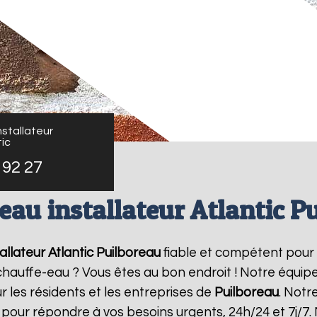
stallateur
ic
 92 27
eau installateur Atlantic P
llateur Atlantic
Puilboreau
fiable et compétent pour
e chauffe-eau ? Vous êtes au bon endroit ! Notre équi
r les résidents et les entreprises de
Puilboreau
. Notr
 pour répondre à vos besoins urgents, 24h/24 et 7j/