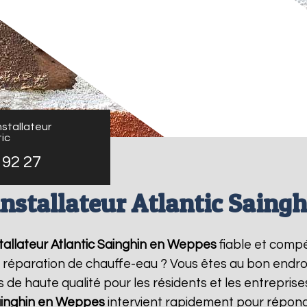
stallateur
ic
 92 27
installateur Atlantic Saing
allateur Atlantic
Sainghin en Weppes
fiable et comp
de réparation de chauffe-eau ? Vous êtes au bon endro
 de haute qualité pour les résidents et les entrepris
inghin en Weppes
intervient rapidement pour répond