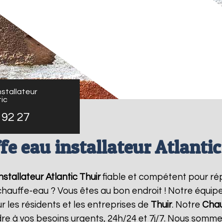
stallateur
ic
 92 27
fe eau installateur Atlantic
stallateur Atlantic
Thuir
fiable et compétent pour ré
e chauffe-eau ? Vous êtes au bon endroit ! Notre équi
r les résidents et les entreprises de
Thuir
. Notre
Chau
re à vos besoins urgents, 24h/24 et 7j/7. Nous somme