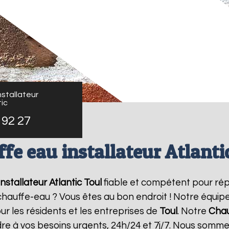
stallateur
ic
 92 27
fe eau installateur Atlanti
nstallateur Atlantic
Toul
fiable et compétent pour rép
e chauffe-eau ? Vous êtes au bon endroit ! Notre équi
ur les résidents et les entreprises de
Toul
. Notre
Chau
re à vos besoins urgents, 24h/24 et 7j/7. Nous somme