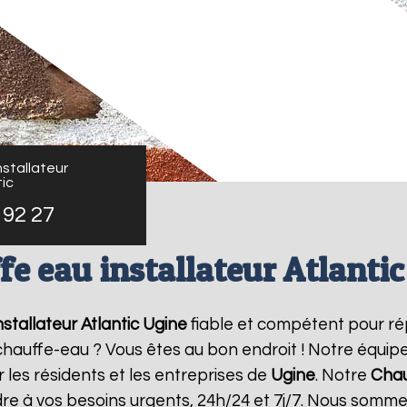
stallateur
ic
 92 27
e eau installateur Atlanti
stallateur Atlantic
Ugine
fiable et compétent pour ré
e chauffe-eau ? Vous êtes au bon endroit ! Notre équi
 les résidents et les entreprises de
Ugine
. Notre
Chau
re à vos besoins urgents, 24h/24 et 7j/7. Nous somme