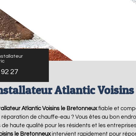
stallateur
ic
 92 27
nstallateur Atlantic Voisins
allateur Atlantic
Voisins le Bretonneux
fiable et comp
de réparation de chauffe-eau ? Vous êtes au bon endro
de haute qualité pour les résidents et les entreprise
oisins le Bretonneux
intervient rapidement pour répo